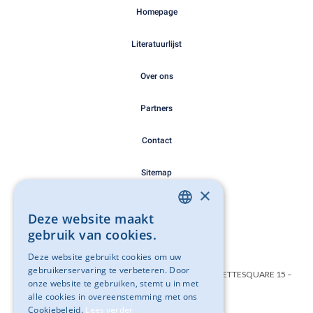
Homepage
Literatuurlijst
Over ons
Partners
Contact
Sitemap
×
Cookie Policy
Deze website maakt
DUTCH
gebruik van cookies.
Privacy Policy
FRENCH
Deze website gebruikt cookies om uw
gebruikerservaring te verbeteren. Door
Belgisch instituut geweldloos verzet VZW – SAINCTELETTESQUARE 15 –
onze website te gebruiken, stemt u in met
1000 BRUSSEL
alle cookies in overeenstemming met ons
Cookiebeleid.
Lees verder