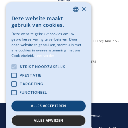
×
Cookie Policy
Deze website maakt
DUTCH
gebruik van cookies.
Privacy Policy
FRENCH
Deze website gebruikt cookies om uw
gebruikerservaring te verbeteren. Door
Belgisch instituut geweldloos verzet VZW – SAINCTELETTESQUARE 15 –
onze website te gebruiken, stemt u in met
1000 BRUSSEL
alle cookies in overeenstemming met ons
Cookiebeleid.
Lees verder
Ondernemingsnummer: BE0501 754 175
STRIKT NOODZAKELIJK
PRESTATIE
Opleidingen
TARGETING
FUNCTIONEEL
ALLES ACCEPTEREN
WordPress website laten maken door Conversal:
ALLES AFWIJZEN