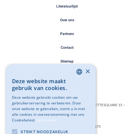
Literatuurlijst
Over ons
Partners
Contact
Sitemap
×
Cookie Policy
Deze website maakt
DUTCH
gebruik van cookies.
Privacy Policy
FRENCH
Deze website gebruikt cookies om uw
gebruikerservaring te verbeteren. Door
Belgisch instituut geweldloos verzet VZW – SAINCTELETTESQUARE 15 –
onze website te gebruiken, stemt u in met
1000 BRUSSEL
alle cookies in overeenstemming met ons
Cookiebeleid.
Lees verder
Ondernemingsnummer: BE0501 754 175
STRIKT NOODZAKELIJK