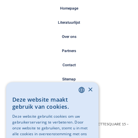
Homepage
Literatuurlijst
Over ons
Partners
Contact
Sitemap
×
Cookie Policy
Deze website maakt
DUTCH
gebruik van cookies.
Privacy Policy
FRENCH
Deze website gebruikt cookies om uw
gebruikerservaring te verbeteren. Door
Belgisch instituut geweldloos verzet VZW – SAINCTELETTESQUARE 15 –
onze website te gebruiken, stemt u in met
1000 BRUSSEL
alle cookies in overeenstemming met ons