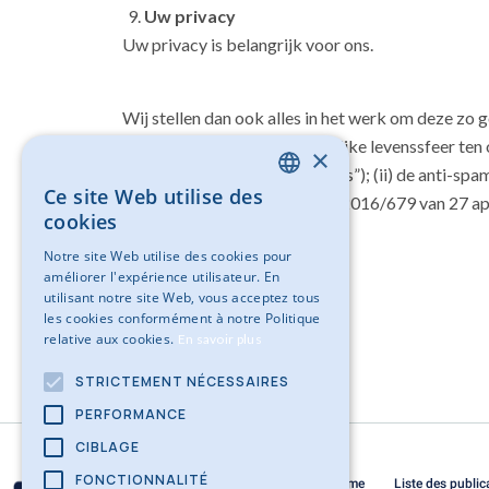
Uw privacy
Uw privacy is belangrijk voor ons.
Wij stellen dan ook alles in het werk om deze zo
bescherming van de persoonlijke levenssfeer te
×
Verwerking Persoonsgegevens”); (ii) de anti-spa
Ce site Web utilise des
(iii) de Europese Verordening 2016/679 van 27 
DUTCH
cookies
FRENCH
Notre site Web utilise des cookies pour
améliorer l'expérience utilisateur. En
utilisant notre site Web, vous acceptez tous
les cookies conformément à notre Politique
relative aux cookies.
En savoir plus
STRICTEMENT NÉCESSAIRES
PERFORMANCE
CIBLAGE
FONCTIONNALITÉ
Home
Liste des public