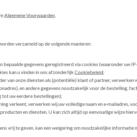
nze
Algemene Voorwaarden
.
worden verzameld op de volgende manieren:
en bepaalde gegevens geregistreerd via cookies (waaronder uw IP
es kan u vinden in ons afzonderlijk
Cookiebeleid
;
ader van onze diensten als (potentiële) klant of partner, verwerke
onadres), en andere gegevens noodzakelijk voor de bestelling, fa
tot uw eerdere bestellingen);
mming verleent, verwerken wij uw volledige naam en e‑mailadres, vo
roducten en diensten. U kan zich altijd op eenvoudige wijze hiervo
s vrij te geven, kan een weigering om noodzakelijke informatie m