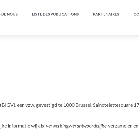
 DE NOUS
LISTE DES PUBLICATIONS
PARTENAIRES
CO
et (BIGV), een vzw, gevestigd te 1000 Brussel, Sainctelettesqua
ke informatie wij als ‘
verwerkingsverantwoordelijke’
verzamelen en 