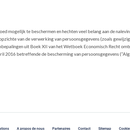
 goed mogelijk te beschermen en hechten veel belang aan de nalevi
n opzichte van de verwerking van persoonsgegevens (zoals gewijz
mbepalingen uit Boek XII van het Wetboek Economisch Recht omtre
april 2016 betreffende de bescherming van persoonsgegevens (“
ations
A propos de nous
Partenaires
Contact
Sitemap
Cookie