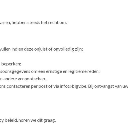
aren, hebben steeds het recht om:
llen indien deze onjuist of onvolledig zijn;
n beperken;
rsoonsgegevens om een ernstige en legitieme reden;
en andere vennootschap.
ns contacteren per post of via
info@bigv.be
. Bij ontvangst van u
y beleid, horen we dit graag.