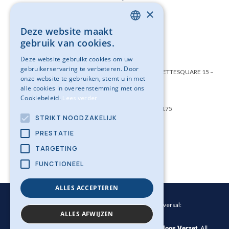
×
Cookie Policy
Deze website maakt
DUTCH
gebruik van cookies.
Privacy Policy
FRENCH
Deze website gebruikt cookies om uw
gebruikerservaring te verbeteren. Door
Belgisch instituut geweldloos verzet VZW – SAINCTELETTESQUARE 15 –
onze website te gebruiken, stemt u in met
1000 BRUSSEL
alle cookies in overeenstemming met ons
Cookiebeleid.
Lees verder
Ondernemingsnummer: BE0501 754 175
STRIKT NOODZAKELIJK
PRESTATIE
Opleidingen
TARGETING
FUNCTIONEEL
ALLES ACCEPTEREN
WordPress website laten maken door Conversal:
ALLES AFWIJZEN
© 2022 Copyright
Belgisch instituut voor Geweldloos Verzet
. All